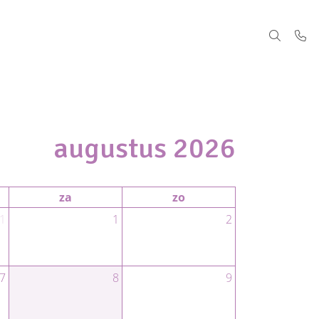
augustus 2026
za
zo
1
1
2
7
8
9