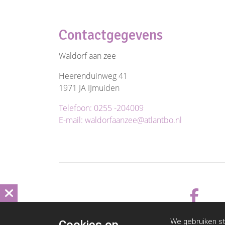
Contactgegevens
Waldorf aan zee
Heerenduinweg 41
1971 JA IJmuiden
Telefoon: 0255 -204009
E-mail: waldorfaanzee@atlantbo.nl
We gebruiken st