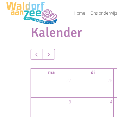
Home
Ons onderwijs
Kalender
ma
di
27
28
3
4