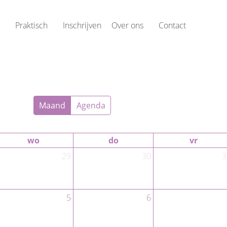
Praktisch
Inschrijven
Over ons
Contact
Maand
Agenda
wo
do
vr
29
30
3
5
6