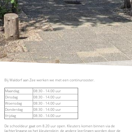
Bij Waldorf aan Zee werken we met een continurooster.
Maandag
08:30 - 14.00 uur
Dinsdag
08:30 - 14.00 uur
Woensdag
08:30 - 14.00 uur
Donderdag
08:30 - 14.00 uur
Vrijdag
08:30 - 14.00 uur
De schooldeur gaat om 8.20 uur open. Kleuters komen binnen via de
(achter)ingang op het kleuterplein; de andere leerlingen worden door de