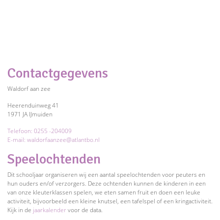
Contactgegevens
Waldorf aan zee
Heerenduinweg 41
1971 JA IJmuiden
Telefoon: 0255 -204009
E-mail: waldorfaanzee@atlantbo.nl
Speelochtenden
Dit schooljaar organiseren wij een aantal speelochtenden voor peuters en
hun ouders en/of verzorgers. Deze ochtenden kunnen de kinderen in een
van onze kleuterklassen spelen, we eten samen fruit en doen een leuke
activiteit, bijvoorbeeld een kleine knutsel, een tafelspel of een kringactiviteit.
Kijk in de
jaarkalender
voor de data.