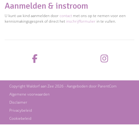
Aanmelden & instroom
U kunt uw kind aanmelden door
contact
met ons op te nemen voor een
kennismakingsgesprek of direct het
inschrijfformulier
in te vullen.
Copyright Waldorf aan Zee 2026 - Aangeboden door
ParentCom
Algemene voorwaarden
Disclaimer
Privacybeleid
Cookiebeleid