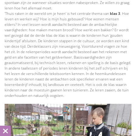
spontaan zijn ze wanneer situaties worden nabesproken. Ze willen zo graag
leren hoe het allemaal moet.
'Thuis raken in de wereld om je heen' is het centrale thema van
klas 3
. Hoe
leven en werken wij? Hoe is mijn huis gebouwd? Hoe wonen mensen
elders? In veel lessen wordt aandacht besteed aan de ambachtelijke
vaardigheden: hoe maken mensen brood? Hoe werkt een bakker? Er wordt
wel gezegd dat de derde klas de klas is waarin de kinderen hun 'gouden
kindertijd' afsluiten. De kinderen stappen in de cultuur, ze worden een kind
van deze tijd. Derdeklassers zijn nieuwsgierig. Voortdurend vragen ze hoe
het zit. In de rekenperiodes wordt aandacht besteed aan het rekenen met
geld en alle facetten van het geldverkeer. Basisvaardigheden zijn
geautomatiseerd, bij technisch lezen, rekenen en spelling is de basis gelegd.
In andere taallessen of periodes leren kinderen bij het zelf schrijven en bij
het lezen de verschillende tekstsoorten kennen. In de heemkundelessen
leren de kinderen naast de ambachten ook specifieker ervaren wat een
boerenbedrijf inhoudt; bij landbouw en veeteelt. Het is ook de klas waarin
kinderen naar de moestuin gaanen leren tuinieren. Ze leren zaaien, de tuin
onderhouden en natuurlijk oogsten.