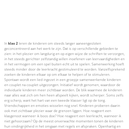
In
klas 2
leren de kinderen om steeds langer aaneengesloten
geconcentreerd aan het werk te zijn. Dat is op verschillende gebieden te
zien: in het plezier om langdurig en op eigen wijze de schriften te verzorgen,
in het steeds gerichter zelfstandig willen inoefenen van leervaardigheden en
in het vermogen om een spel buiten echt uit te spelen. Samenwerking hoeft
steeds minder door de leerkracht gestimuleerd te worden. Vanzelfsprekend
zoeken de kinderen elkaar op om elkaar te helpen of te stimuleren.
Spontaan wordt een lied ingezet in een groepje samenwerkende kinderen
en couplet na couplet uitgezongen. Initiatief wordt genomen, waardoor de
individuele kinderen meer zichtbaar worden. De blik waarmee de kinderen
naar alles wat zich om hen heen afspeelt kijken, wordt scherper. Soms zelfs
erg scherp, want het hart van een tweede klasser ligt op de tong.
Vriendschappen en emoties wisselen nog snel. Kinderen proberen daarin
ook met zichtbaar plezier waar de grenzen liggen. Hoe reageert een
klasgenoot wanneer ik boos doe? Hoe reageert een leerkracht, wanneer ik
niet gehoorzaam? Op de meest onverwachte momenten tonen de kinderen
hun vindingrijkheid in het omgaan met regels en afspraken. Openhartig en