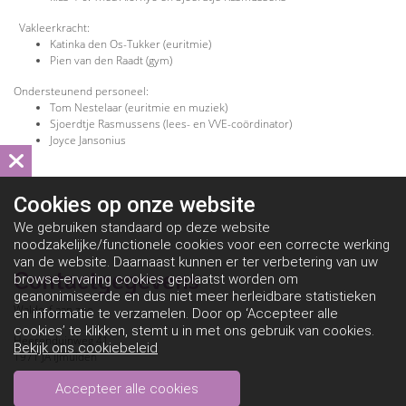
Vakleerkracht:
Katinka den Os-Tukker (euritmie)
Pien van den Raadt (gym)
Ondersteunend personeel:
Tom Nestelaar (euritmie en muziek)
Sjoerdtje Rasmussens (lees- en VVE-coördinator)
Joyce Jansonius
Cookies op
onze website
We gebruiken standaard op deze website
noodzakelijke/functionele cookies voor een correcte werking
van de website. Daarnaast kunnen er ter verbetering van uw
Contactgegevens
browse-ervaring cookies geplaatst worden om
geanonimiseerde en dus niet meer herleidbare statistieken
Waldorf aan zee
en informatie te verzamelen. Door op ‘Accepteer alle
cookies’ te klikken, stemt u in met ons gebruik van cookies.
Heerenduinweg 41
Bekijk ons cookiebeleid
1971 JA IJmuiden
Telefoon: 0255 -204009
Accepteer alle cookies
E-mail: waldorfaanzee@atlantbo.nl