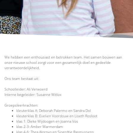
We hebben een enthousiast en betrokken team. Het samen bouwen aan
onze nieuwe school zorgt voor een gezamenlijk doel en gedeelde
verantwoordelijkheid.
Ons team bestaat uit:
Schoolleider: Ali Verwoerd
Interne begeleider: Susanne Witlox
Groepsleerkrachten:
kleuterklas A: Deborah Palermo en Sandra Dol
kleuterklas B: Evelien Voordouw en Liseth Rosloot
klas 1: Dieke Wijdoogen en Joanna Vos
klas 2-3: Amber Warmerdam
klas 4-6: Thea Alornyo en Sjoerdtje Rasmussens